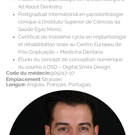
All About Dentistry.
Postgraduat international en parodontologie
clinique à l’Instituto Superior de Ciências da
Saúde Egas Moniz.
Certificat de troisième cycle en implantologie
et réhabilitation orale au Centro Europeu de
Pós-Graduação – Medicina Dentária.
Étude du concept de conception numérique
du sourire à DSD – Digital Smile Design.
Code du médecin:
905017-07
Emplacement
Strassen
Langue:
Anglais
,
Français
,
Portugais