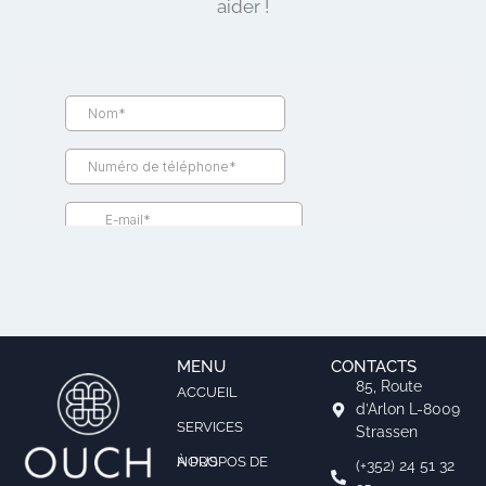
aider !
MENU
CONTACTS
85, Route
ACCUEIL
d’Arlon L-8009
SERVICES
Strassen
À PROPOS DE NOUS
(+352) 24 51 32