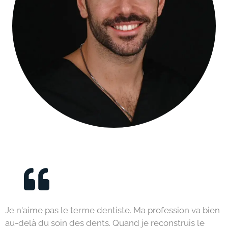
Je n'aime pas le terme dentiste. Ma profession va bien
au-delà du soin des dents. Quand je reconstruis le